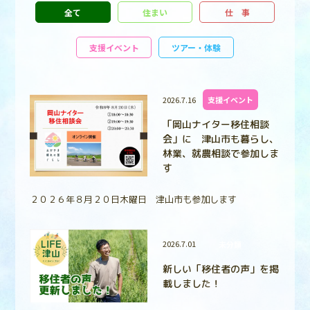
全て
住まい
仕 事
支援イベント
ツアー・体験
2026.7.16
支援イベント
「岡山ナイター移住相談
会」に 津山市も暮らし、
林業、就農相談で参加しま
す
２０２６年８月２０日木曜日 津山市も参加します
2026.7.01
未分類
新しい「移住者の声」を掲
載しました！