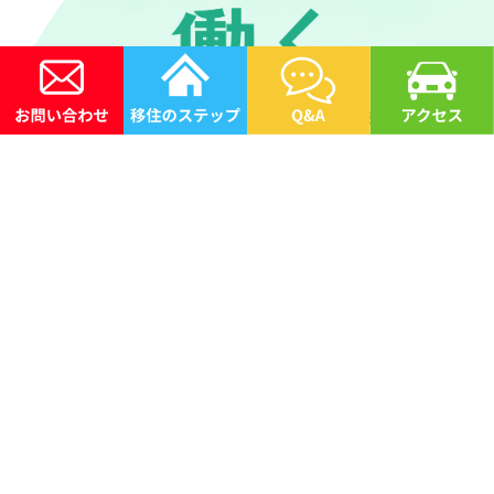
市内には、金属・機械・木材・繊維等の高い加工技術を持つナ
ンバーワン・オンリーワンの“ものづくり”企業が多く活躍して
います。また、シェアオフィス、コワーキングスペース等が充
実しており、自由な働き方が可能。農業・林業に挑戦したい方
への行政サポートもあります。