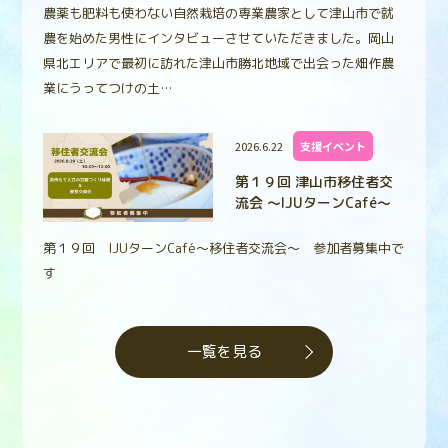
農薬も肥料も使わない自然栽培の専業農家として津山市で就
農を始めた男性にインタビューさせていただきました。岡山
県北エリアで最初に訪れた津山市勝北地域で出会った畑作農
業にうってつけの土…
2026.6.22
支援イベント
第１９回 津山市移住者交
流会 ～IJUターンCafé～
第１９回 IJUターンCafé～移住者交流会～ 参加者募集中で
す
一覧を見る