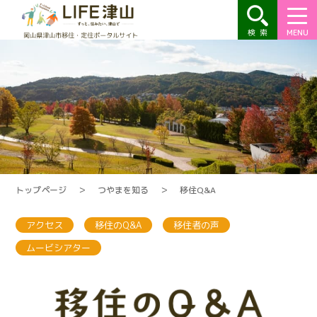
MENU
トップページ
＞
つやまを知る
＞
移住Q&A
アクセス
移住のQ&A
移住者の声
ムービシアター