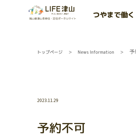
つやまで働く
予
トップページ
＞
News Information
＞
Warning
: Undefined variable $c
2023.11.29
tsuyama.jp/pub
content/themes/tsuyama2022/
予約不可