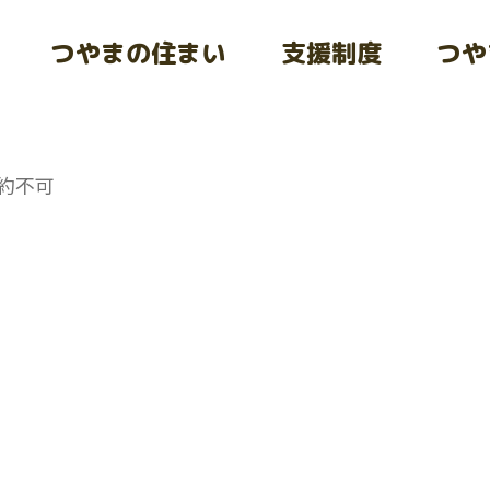
つやまの住まい
支援制度
つや
約不可
at_name in
/home/tsuyama/life-
lic_html/wp-
single-common.php
on line
24