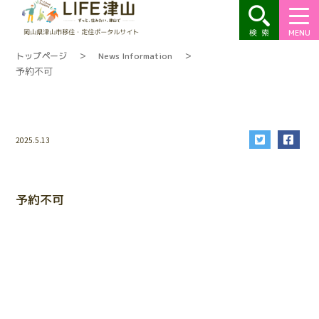
MENU
トップページ
＞
News Information
＞
予約不可
Warning
: Undefined variable
$cat_name in
/home/tsuyama/life-
2025.5.13
tsuyama.jp/public_html/wp-
content/themes/tsuyama2022/single-
common.php
on line
24
予約不可