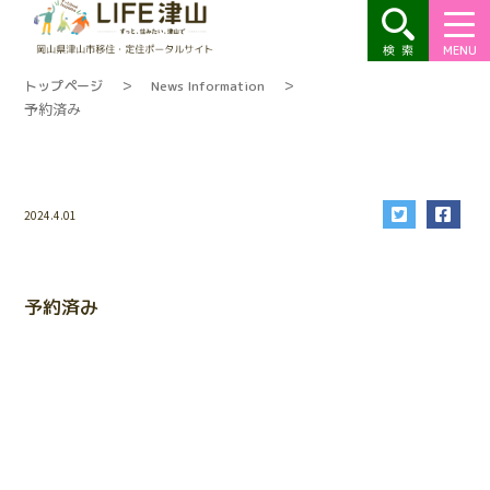
MENU
トップページ
＞
News Information
＞
予約済み
Warning
: Undefined variable
$cat_name in
/home/tsuyama/life-
2024.4.01
tsuyama.jp/public_html/wp-
content/themes/tsuyama2022/single-
common.php
on line
24
予約済み