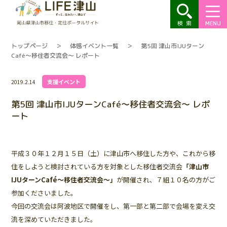
MENU
トップページ
＞
体感イベント一覧
＞
第5回 津山市IJUターン
Café～移住者交流会～ レポート
支援イベント
2019.2.14
第5回 津山市IJUターンCafé～移住者交流会～ レポ
ート
平成３０年１２月１５日（土）に津山市へ移住した方や、これから移
住をしようと検討されている方を対象とした移住者交流会
「津山市
IJUターンCafé～移住者交流会～」
が開催され、７組１０名の方がご
参加くださいました。
今回の交流会は阿波地区で開催をし、第一部と第二部で会場を変え交
流を深めていただきました。