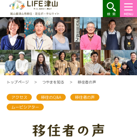
MENU
トップページ
＞
つやまを知る
＞
移住者の声
アクセス
移住のQ&A
移住者の声
ムービシアター