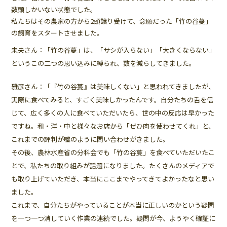
数頭しかいない状態でした。
私たちはその農家の方から2頭譲り受けて、念願だった「竹の谷蔓」
の飼育をスタートさせました。
未央さん：「竹の谷蔓」は、「サシが入らない」「大きくならない」
というこの二つの思い込みに縛られ、数を減らしてきました。
雅彦さん：「『竹の谷蔓』は美味しくない」と思われてきましたが、
実際に食べてみると、すごく美味しかったんです。自分たちの舌を信
じて、広く多くの人に食べていただいたら、世の中の反応は早かった
ですね。和・洋・中と様々なお店から「ぜひ肉を使わせてくれ」と、
これまでの評判が嘘のように問い合わせがきました。
その後、農林水産省の分科会でも「竹の谷蔓」を食べていただいたこ
とで、私たちの取り組みが話題になりました。たくさんのメディアで
も取り上げていただき、本当にここまでやってきてよかったなと思い
ました。
これまで、自分たちがやっていることが本当に正しいのかという疑問
を一つ一つ消していく作業の連続でした。疑問が今、ようやく確証に