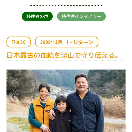
移住者の声
移住者インタビュー
I・Uターン
File 30
2008年1月
日本最古の血統を津山で守り伝える。