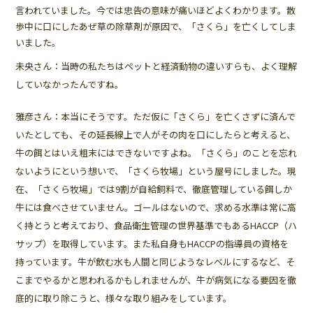
言われていました。今では忠告の意味が痛いほどよくわかります。散
歩中に口にしたあぜ草の除草剤が原因で、「さくら」を亡くしてしま
いました。
未央さん：当時の私たちはペットと経済動物の違いすらも、よく理解
していなかったんですね。
雅彦さん：本当にそうです。ただ仮に「さくら」を亡くさずに済んで
いたとしても、その延長線上で人がその肉を口にしたらと考えると、
牛の餌とはいえ粗末にはできないですよね。「さくら」のことを忘れ
ないようにという想いで、「さくら牧場」という屋号にしました。現
在、「さくら牧場」では9割が自給飼料で、徹底管理している餌しか
牛には食べさせていません。ゴールはないので、求める水準は常に高
く持とうと考えており、食品衛生管理の世界基準でもあるHACCP（ハ
サップ）を取得しています。また私自身もHACCPの指導員の資格を
持っています。牛が飲む水も人間と同じようなレベルにするなど、そ
こまでやるかと思われるかもしれませんが、牛が病気になる要因を徹
底的に取り除こうと、様々な取り組みをしています。