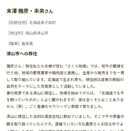
末澤 雅彦・未央
さん
【前居住地】北海道弟子屈町
【現住所】岡山県津山市
【職業】畜産業
津山市への移住
雅彦さん：現在私たち夫婦が営む「さくら牧場」では、和牛の繁殖を
行う他、地域の肥育農家や精肉店と連携し、生産から販売までを一貫
して取り組んでいます。北海道で生まれ育ち、移住前は道東の原始の
自然をテーマにした写真家として活動していました。
妻の実家である津山に移住し、牧場を始めてからは、「北海道でも牛
を飼っていたのか」とよく聞かれますが、実は全くそんなことありま
せん（笑）。ごく普通のサラリーマン家庭で育ちました。
津山に移住した当初は運送会社に勤めていました。そこで牛や家畜の
餌を取り扱っていたんです。運搬でいろいろな農家さんを回る中でよ