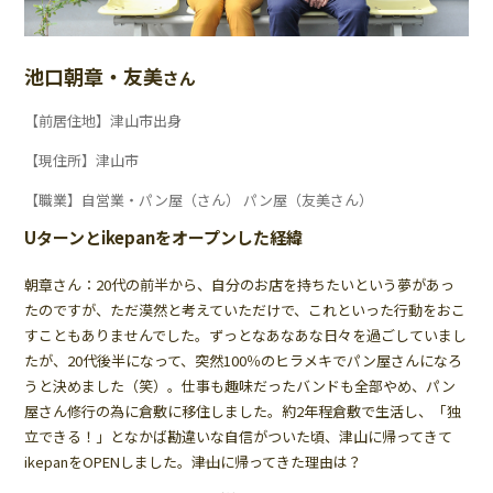
池口朝章・友美
さん
【前居住地】津山市出身
【現住所】津山市
【職業】自営業・パン屋（さん） パン屋（友美さん）
Uターンとikepanをオープンした経緯
朝章さん：20代の前半から、自分のお店を持ちたいという夢があっ
たのですが、ただ漠然と考えていただけで、これといった行動をおこ
すこともありませんでした。ずっとなあなあな日々を過ごしていまし
たが、20代後半になって、突然100％のヒラメキでパン屋さんになろ
うと決めました（笑）。仕事も趣味だったバンドも全部やめ、パン
屋さん修行の為に倉敷に移住しました。約2年程倉敷で生活し、「独
立できる！」となかば勘違いな自信がついた頃、津山に帰ってきて
ikepanをOPENしました。――津山に帰ってきた理由は？