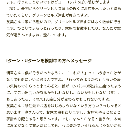
ます。行ったことないですけどヨーロッパっぽい感じがします
（笑）。最初からグリーンヒルズ津山の近くにお店を出したいと決め
ていたくらい、グリーンヒルズ津山が好きですよ。
友美さん：家から近いので、グリーンヒルズ津山にはよく散歩に行き
ます。ひとりでふらっと行ったり、家族でお散歩したり。なんだか空
気が違うんですよね。澄んでいます。
Iターン・Uターンを検討中の方へメッセージ
朝章さん：僕がそうだったように、「これだ！」っていうきっかけが
なくても別にいいと思うんですよ。「行ってみようかな」くらいの軽
い気持ちでふらっと来てみると、僕がコンパンの親分に出会ったよう
に、すごい出会いがあるかもしれないし、ないかもしれない（笑）。
もしあったら、それで180度自分が変わるかもしれないですよ。
友美さん：移住先でお店をはじめようかなという方もいらっしゃると
思います。奥さんって、お家の事もありますし、お店をやるとなると
家計の心配もあると思うんです。でも、なんとかなると言うか、本当
にお金がなくて貧乏だとしても、心は豊かでいられるんじゃないかな