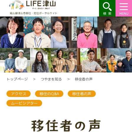
MENU
トップページ
＞
つやまを知る
＞
移住者の声
アクセス
移住のQ&A
移住者の声
ムービシアター