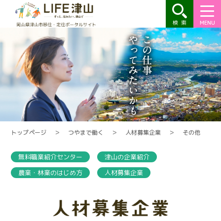
MENU
トップページ
＞
つやまで働く
＞
人材募集企業
＞
その他
無料職業紹介センター
津山の企業紹介
農業・林業のはじめ方
人材募集企業