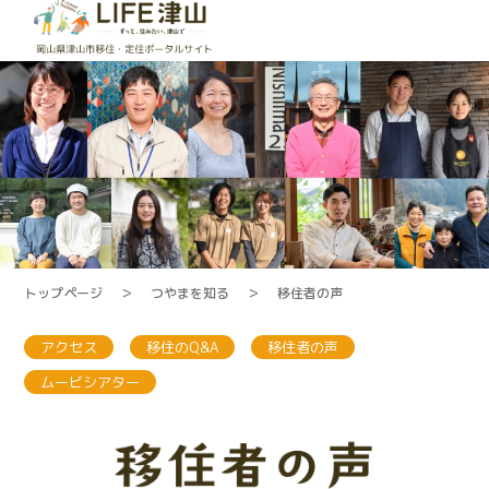
トップページ
＞
つやまを知る
＞
移住者の声
アクセス
移住のQ&A
移住者の声
ムービシアター