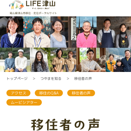
トップページ
＞
つやまを知る
＞
移住者の声
アクセス
移住のQ&A
移住者の声
ムービシアター