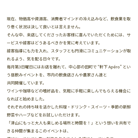
現在、物価高や資源高、消費者マインドの冷え込みなど、飲食業を取
り巻く状況は決して良いとは言えません。
そんな中、来店してくださったお客様に喜んでいただくためには、サ
ービスや接客はどうあるべきかを常に考えています。
接客指導にも力を入れ、スタッフとも円滑にコミュニケーションが取
れるよう、気を配る日々です。
毎月第3日曜日にはお店を離れて、中心部の田町で “軒下 Apéro” とい
う昼飲みイベントを、市内の飲食店さんや農家さん達と
共同開催しています。
ワインや珈琲などの嗜好品を、気軽に手軽に楽しんでもらえる機会に
なればと始めました。
それぞれの持ち味を活かした料理・ドリンク・スイーツ・季節の新鮮
野菜やハーブなどをお試しいただけます。
「津山にもっと大人も楽しめる場所と時間を！」という想いを共有で
きる仲間が集まるこのイベントは、