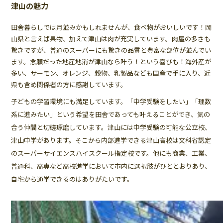
津山の魅力
田舎暮らしでは月並みかもしれませんが、食べ物がおいしいです！岡
山県と言えば果物、加えて津山は肉が充実しています。肉屋の多さも
驚きですが、普通のスーパーにも驚きの品質と豊富な部位が並んでい
ます。念願だった地産地消が津山なら叶う！という喜びも！海外産が
多い、サーモン、オレンジ、穀物、乳製品なども国産で手に入り、近
県も含め関係者の方に感謝しています。
子どもの学習環境にも満足しています。「中学受験をしたい」「理数
系に進みたい」という希望を田舎であっても叶えることができ、気の
合う仲間と切磋琢磨しています。津山には中学受験の可能な公立校、
津山中学があります。そこから内部進学できる津山高校は文科省認定
のスーパーサイエンスハイスクール指定校です。他にも商業、工業、
普通科、高専など高校進学において市内に選択肢がひととおりあり、
自宅から通学できるのはありがたいです。