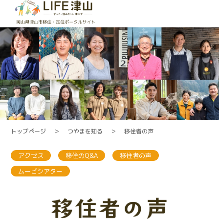
トップページ
＞
つやまを知る
＞
移住者の声
アクセス
移住のQ&A
移住者の声
ムービシアター